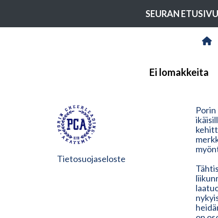
SEURAN ETUSIV
Ei lomakkeita
Porin
ikäisi
kehit
merkk
myönt
Tietosuojaseloste
Tähtis
liiku
laatu
nykyis
heidän
on os