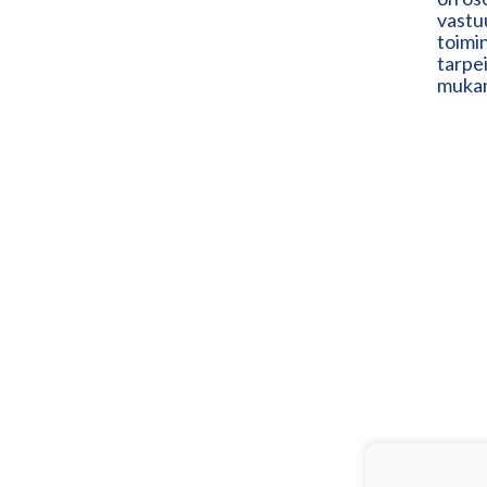
vastuu
toimin
tarpe
muka