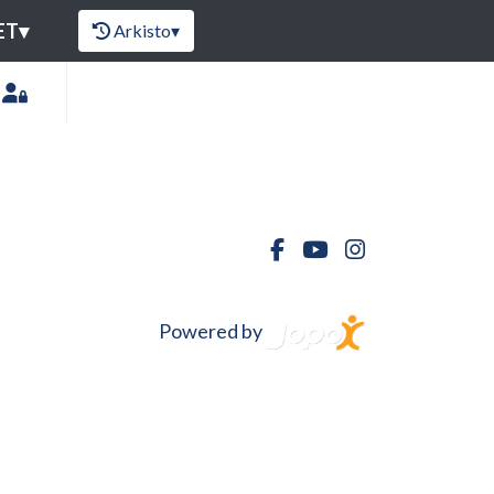
ET
▾
Arkisto
▾
Powered by