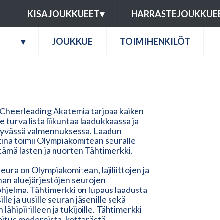
U
KISAJOUKKUEET
▾
HARRASTEJOUKKUE
▾
JOUKKUE
TOIMIHENKILÖT
 Cheerleading Akatemia tarjoaa kaiken
lle turvallista liikuntaa laadukkaassa ja
tyvässä valmennuksessa. Laadun
inä toimii Olympiakomitean seuralle
ämä lasten ja nuorten Tähtimerkki.
eura on Olympiakomitean, lajiliittojen ja
nnan aluejärjestöjen seurojen
ohjelma. Tähtimerkki on lupaus laadusta
ille ja uusille seuran jäsenille sekä
 lähipiirilleen ja tukijoille. Tähtimerkki
oitus modernista, ketterästä,