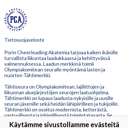
Tietosuojaseloste
Porin Cheerleading Akatemia tarjoaa kaiken ikäisille
turvallista liikuntaa laadukkaassa ja kehittyvässä
valmennuksessa. Laadun merkkinä toimii
Olympiakomitean seuralle myöntämä lasten ja
nuorten Tähtimerkki.
Tähtiseura on Olympiakomitean, lajiliittojen ja
liikunnan aluejärjestöjen seurojen laatuohjelma.
Tähtimerkki on lupaus laadusta nykyisille ja uusille
seuran jäsenille sekä heidän lähipiirilleen ja tukijoille.
Tähtimerkki on osoitus modernista, ketterästä,
vastuullisesta ja inhimillisestä toimintatavasta. Se
vastaa erilaisten liikkujien tarpeisiin, mutta myös
Käytämme sivustollamme evästeitä
kehittyy heidän mukanaan.