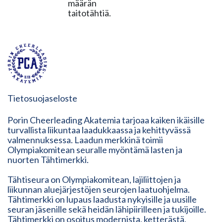
määrän
taitotähtiä.
Tietosuojaseloste
Porin Cheerleading Akatemia tarjoaa kaiken ikäisille
turvallista liikuntaa laadukkaassa ja kehittyvässä
valmennuksessa. Laadun merkkinä toimii
Olympiakomitean seuralle myöntämä lasten ja
nuorten Tähtimerkki.
Tähtiseura on Olympiakomitean, lajiliittojen ja
liikunnan aluejärjestöjen seurojen laatuohjelma.
Tähtimerkki on lupaus laadusta nykyisille ja uusille
seuran jäsenille sekä heidän lähipiirilleen ja tukijoille.
Tähtimerkki on osoitus modernista, ketterästä,