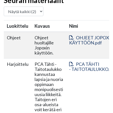
Seuran materiaalit
Luokittelu
Kuvaus
Nimi
Ohjeet
Ohjeet
OHJEET JOPOXI
huoltajille
KÄYTTÖÖN.pdf
Jopoxin
käyttöön.
Harjoittelu
PCA Tähti -
PCA TÄHTI
Taitotaulukko
- TAITOTAULUKKO.p
kannustaa
lapsia ja nuoria
oppimaan
monipuolisesti
uusia liikkeitä.
Taitojen eri
osa-alueista
voit kerätä eri