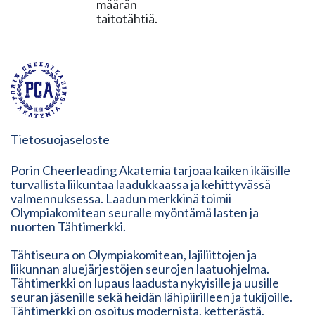
määrän
taitotähtiä.
Tietosuojaseloste
Porin Cheerleading Akatemia tarjoaa kaiken ikäisille
turvallista liikuntaa laadukkaassa ja kehittyvässä
valmennuksessa. Laadun merkkinä toimii
Olympiakomitean seuralle myöntämä lasten ja
nuorten Tähtimerkki.
Tähtiseura on Olympiakomitean, lajiliittojen ja
liikunnan aluejärjestöjen seurojen laatuohjelma.
Tähtimerkki on lupaus laadusta nykyisille ja uusille
seuran jäsenille sekä heidän lähipiirilleen ja tukijoille.
Tähtimerkki on osoitus modernista, ketterästä,