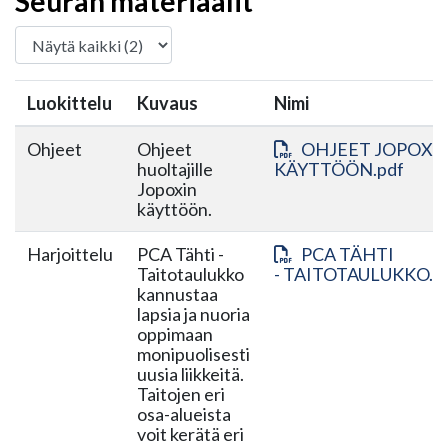
Seuran materiaalit
Luokittelu
Kuvaus
Nimi
Ohjeet
Ohjeet
OHJEET JOPOXI
huoltajille
KÄYTTÖÖN.pdf
Jopoxin
käyttöön.
Harjoittelu
PCA Tähti -
PCA TÄHTI
Taitotaulukko
- TAITOTAULUKKO.p
kannustaa
lapsia ja nuoria
oppimaan
monipuolisesti
uusia liikkeitä.
Taitojen eri
osa-alueista
voit kerätä eri