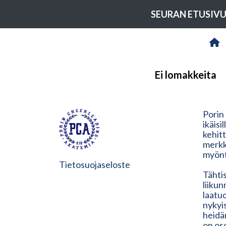
SEURAN ETUSIV
Ei lomakkeita
Porin
ikäisi
kehit
merkk
myönt
Tietosuojaseloste
Tähtis
liiku
laatu
nykyis
heidän
on os