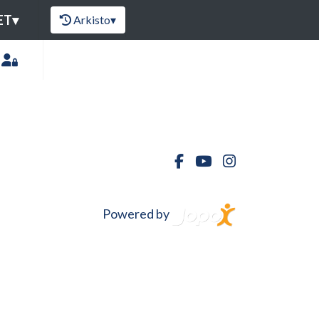
ET
▾
Arkisto
▾
Powered by