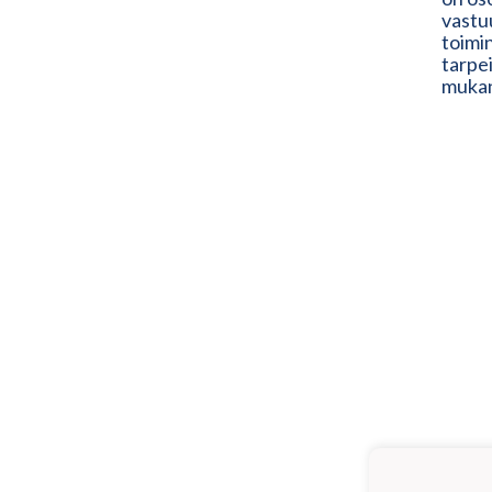
vastuu
toimin
tarpe
muka