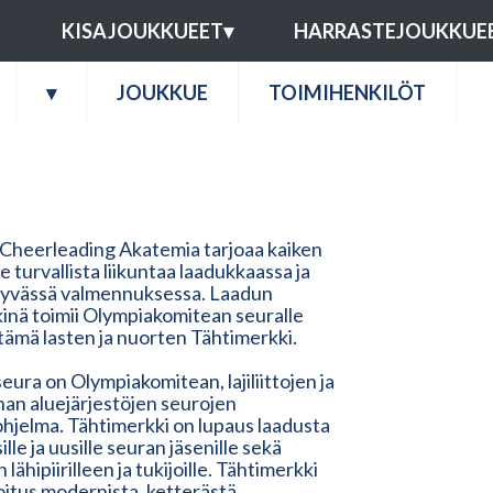
U
KISAJOUKKUEET
▾
HARRASTEJOUKKUE
▾
JOUKKUE
TOIMIHENKILÖT
 Cheerleading Akatemia tarjoaa kaiken
lle turvallista liikuntaa laadukkaassa ja
tyvässä valmennuksessa. Laadun
inä toimii Olympiakomitean seuralle
ämä lasten ja nuorten Tähtimerkki.
eura on Olympiakomitean, lajiliittojen ja
nnan aluejärjestöjen seurojen
ohjelma. Tähtimerkki on lupaus laadusta
ille ja uusille seuran jäsenille sekä
 lähipiirilleen ja tukijoille. Tähtimerkki
oitus modernista, ketterästä,